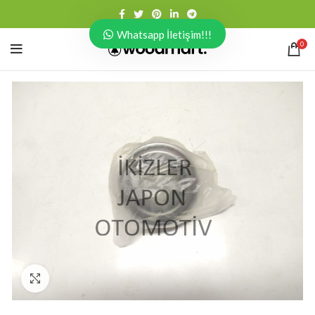
Whatsapp İletişim!!!
0
Click to enlarge