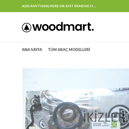
ADD ANYTHING HERE OR JUST REMOVE IT…
ANA SAYFA
TÜM ARAÇ MODELLERI