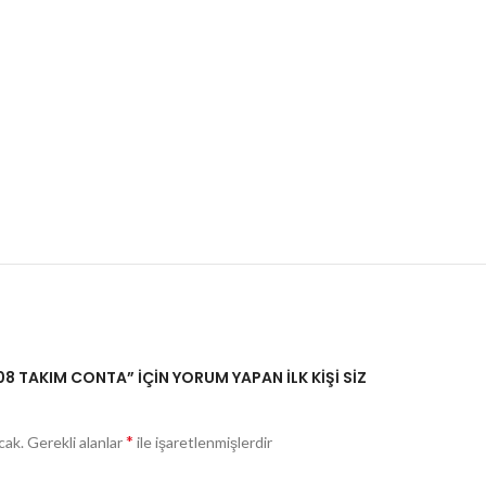
 TAKIM CONTA” IÇIN YORUM YAPAN ILK KIŞI SIZ
*
cak.
Gerekli alanlar
ile işaretlenmişlerdir