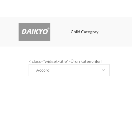
Child Category
Child
< class="widget-title">Ürün kategorileri