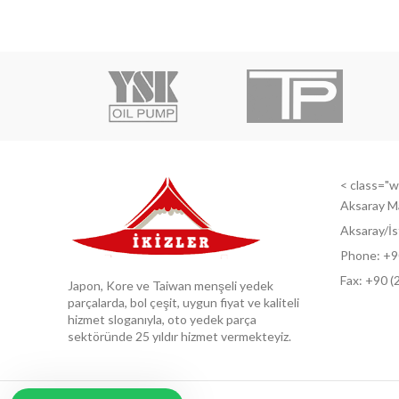
< class="wi
Aksaray M
Aksaray/İs
Phone: +9
Fax: +9
0 (
Japon, Kore ve Taiwan menşeli yedek
parçalarda, bol çeşit, uygun fiyat ve kaliteli
hizmet sloganıyla, oto yedek parça
sektöründe 25 yıldır hizmet vermekteyiz.