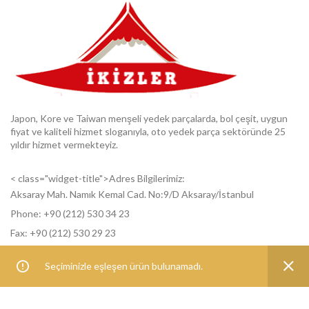
Japon, Kore ve Taiwan menşeli yedek parçalarda, bol çeşit, uygun
fiyat ve kaliteli hizmet sloganıyla, oto yedek parça sektöründe 25
yıldır hizmet vermekteyiz.
< class="widget-title">Adres Bilgilerimiz:
Aksaray Mah. Namık Kemal Cad. No:9/D Aksaray/İstanbul
Phone: +9
0 (212) 530 34 23
Fax: +9
0 (212) 530 29 23
Seçiminizle eşleşen ürün bulunamadı.
< class="widget-title">Ürün kategorileri