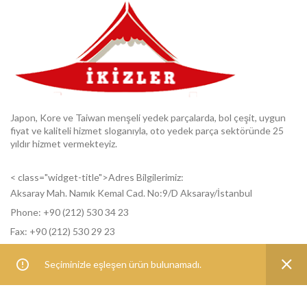
Japon, Kore ve Taiwan menşeli yedek parçalarda, bol çeşit, uygun
fiyat ve kaliteli hizmet sloganıyla, oto yedek parça sektöründe 25
yıldır hizmet vermekteyiz.
< class="widget-title">Adres Bilgilerimiz:
Aksaray Mah. Namık Kemal Cad. No:9/D Aksaray/İstanbul
Phone: +9
0 (212) 530 34 23
Fax: +9
0 (212) 530 29 23
Seçiminizle eşleşen ürün bulunamadı.
< class="widget-title">Ürün kategorileri