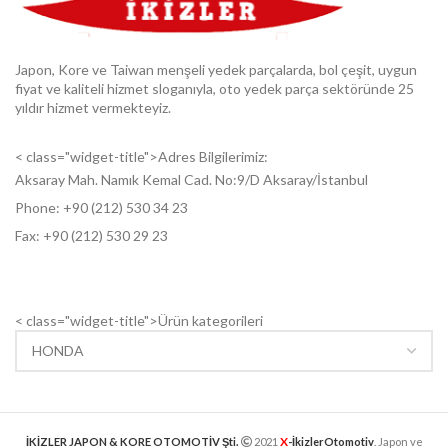
Japon, Kore ve Taiwan menşeli yedek parçalarda, bol çeşit, uygun
fiyat ve kaliteli hizmet sloganıyla, oto yedek parça sektöründe 25
yıldır hizmet vermekteyiz.
< class="widget-title">Adres Bilgilerimiz:
Aksaray Mah. Namık Kemal Cad. No:9/D Aksaray/İstanbul
Phone: +9
0 (212) 530 34 23
Fax: +9
0 (212) 530 29 23
< class="widget-title">Ürün kategorileri
X
İKİZLER JAPON & KORE OTOMOTİV Şti.
2021
-İkizlerOtomotiv
. Japon ve