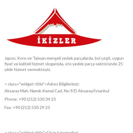
Japon, Kore ve Taiwan menşeli yedek parçalarda, bol çeşit, uygun
fiyat ve kaliteli hizmet sloganıyla, oto yedek parça sektöründe 25
yıldır hizmet vermekteyiz.
< class="widget-title">Adres Bilgilerimiz:
Aksaray Mah. Namık Kemal Cad. No:9/D Aksaray/İstanbul
Phone: +9
0 (212) 530 34 23
Fax: +9
0 (212) 530 29 23
< class="widget-title">Ürün kategorileri