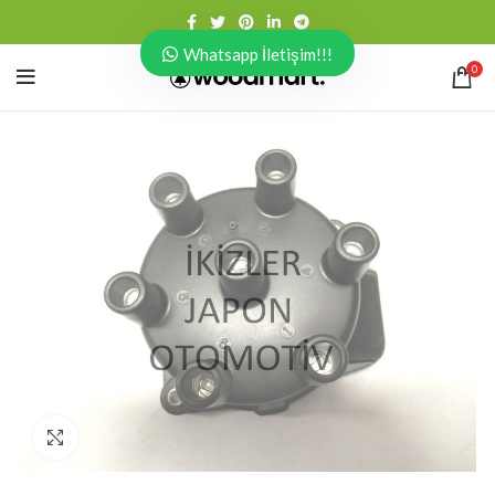
Whatsapp İletişim!!!
0
Click to enlarge