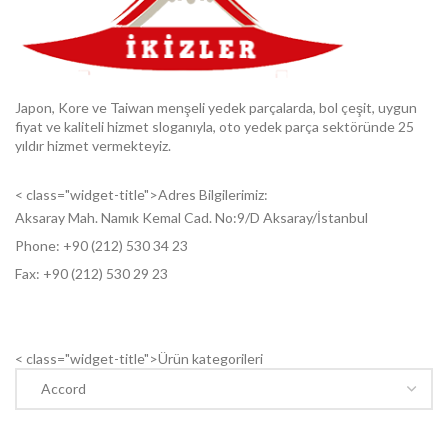
Japon, Kore ve Taiwan menşeli yedek parçalarda, bol çeşit, uygun
fiyat ve kaliteli hizmet sloganıyla, oto yedek parça sektöründe 25
yıldır hizmet vermekteyiz.
< class="widget-title">Adres Bilgilerimiz:
Aksaray Mah. Namık Kemal Cad. No:9/D Aksaray/İstanbul
Phone: +9
0 (212) 530 34 23
Fax: +9
0 (212) 530 29 23
< class="widget-title">Ürün kategorileri