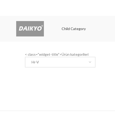
Child Category
Child
< class="widget-title">Ürün kategorileri