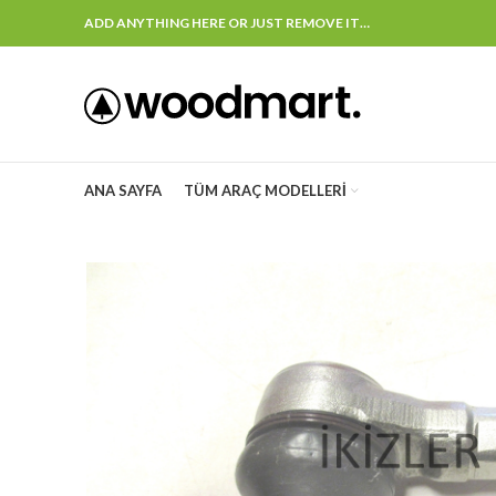
ADD ANYTHING HERE OR JUST REMOVE IT…
ANA SAYFA
TÜM ARAÇ MODELLERI