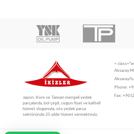
< class="wi
Aksaray M
Aksaray/İs
Phone: +9
Fax: +9
0 (
Japon, Kore ve Taiwan menşeli yedek
parçalarda, bol çeşit, uygun fiyat ve kaliteli
hizmet sloganıyla, oto yedek parça
sektöründe 25 yıldır hizmet vermekteyiz.