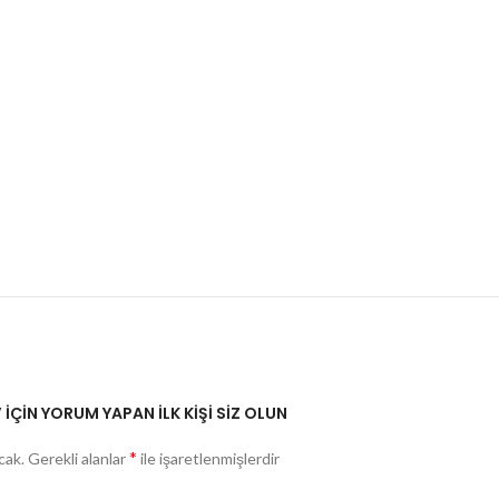
IÇIN YORUM YAPAN ILK KIŞI SIZ OLUN
*
cak.
Gerekli alanlar
ile işaretlenmişlerdir