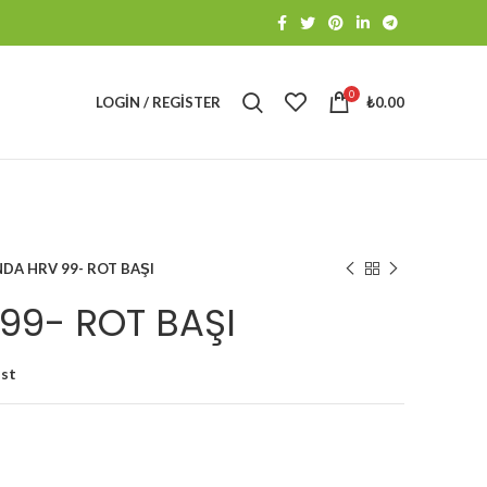
0
LOGIN / REGISTER
₺
0.00
DA HRV 99- ROT BAŞI
99- ROT BAŞI
ist