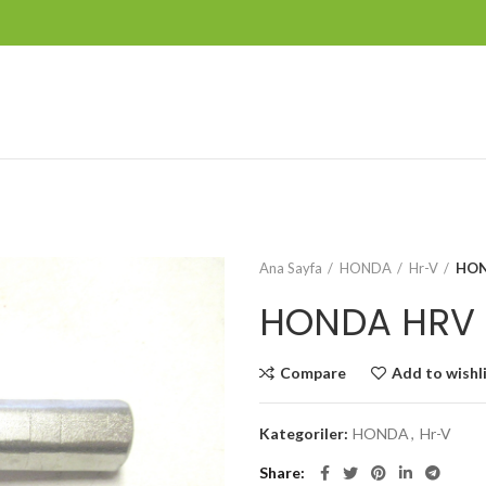
Ana Sayfa
HONDA
Hr-V
HON
HONDA HRV 
Compare
Add to wishl
Kategoriler:
HONDA
,
Hr-V
Share