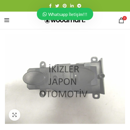
Whatsapp İletişim!!!
0
Click to enlarge