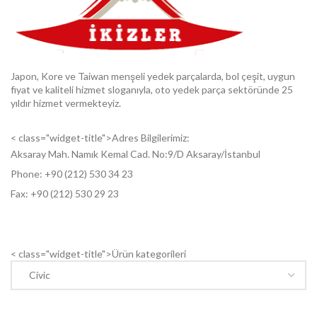
Japon, Kore ve Taiwan menşeli yedek parçalarda, bol çeşit, uygun
fiyat ve kaliteli hizmet sloganıyla, oto yedek parça sektöründe 25
yıldır hizmet vermekteyiz.
< class="widget-title">Adres Bilgilerimiz:
Aksaray Mah. Namık Kemal Cad. No:9/D Aksaray/İstanbul
Phone: +9
0 (212) 530 34 23
Fax: +9
0 (212) 530 29 23
< class="widget-title">Ürün kategorileri