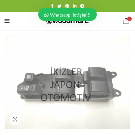
Whatsapp İletişim!!!
0
Click to enlarge