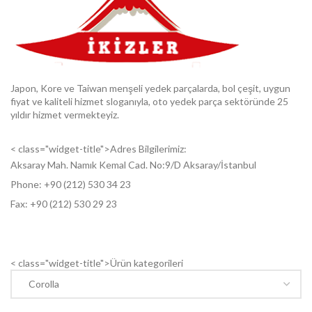
Japon, Kore ve Taiwan menşeli yedek parçalarda, bol çeşit, uygun
fiyat ve kaliteli hizmet sloganıyla, oto yedek parça sektöründe 25
yıldır hizmet vermekteyiz.
< class="widget-title">Adres Bilgilerimiz:
Aksaray Mah. Namık Kemal Cad. No:9/D Aksaray/İstanbul
Phone: +9
0 (212) 530 34 23
Fax: +9
0 (212) 530 29 23
< class="widget-title">Ürün kategorileri