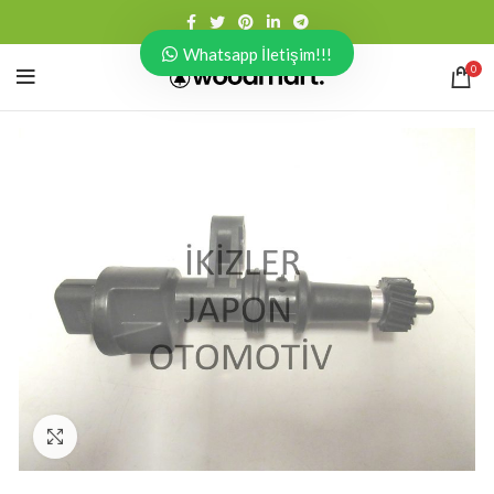
Whatsapp İletişim!!!
0
Click to enlarge