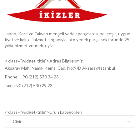
Japon, Kore ve Taiwan menşeli yedek parçalarda, bol çeşit, uygun
fiyat ve kaliteli hizmet sloganıyla, oto yedek parça sektöründe 25
yıldır hizmet vermekteyiz.
< class="widget-title">Adres Bilgilerimiz:
Aksaray Mah. Namık Kemal Cad. No:9/D Aksaray/İstanbul
Phone: +9
0 (212) 530 34 23
Fax: +9
0 (212) 530 29 23
< class="widget-title">Ürün kategorileri