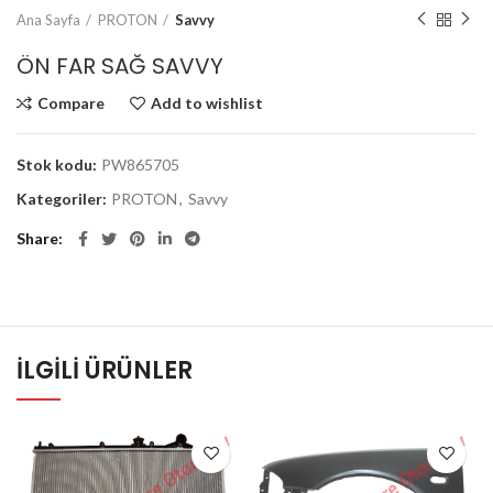
Ana Sayfa
PROTON
Savvy
ÖN FAR SAĞ SAVVY
Compare
Add to wishlist
Stok kodu:
PW865705
Kategoriler:
PROTON
,
Savvy
Share
İLGILI ÜRÜNLER