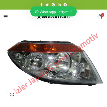
Whatsapp İletişim!!!
0
Click to enlarge