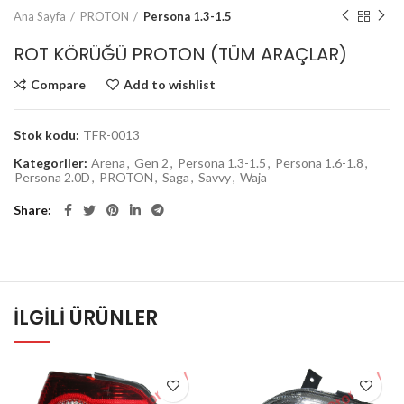
Ana Sayfa
PROTON
Persona 1.3-1.5
ROT KÖRÜĞÜ PROTON (TÜM ARAÇLAR)
Compare
Add to wishlist
Stok kodu:
TFR-0013
Kategoriler:
Arena
,
Gen 2
,
Persona 1.3-1.5
,
Persona 1.6-1.8
,
Persona 2.0D
,
PROTON
,
Saga
,
Savvy
,
Waja
Share
İLGILI ÜRÜNLER