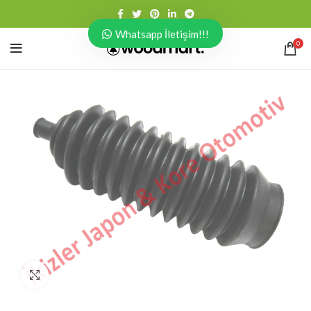
Whatsapp İletişim!!!
0
Click to enlarge