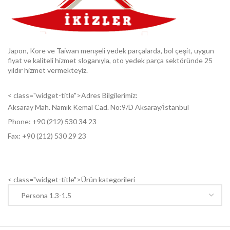
Japon, Kore ve Taiwan menşeli yedek parçalarda, bol çeşit, uygun
fiyat ve kaliteli hizmet sloganıyla, oto yedek parça sektöründe 25
yıldır hizmet vermekteyiz.
< class="widget-title">Adres Bilgilerimiz:
Aksaray Mah. Namık Kemal Cad. No:9/D Aksaray/İstanbul
Phone: +9
0 (212) 530 34 23
Fax: +9
0 (212) 530 29 23
< class="widget-title">Ürün kategorileri