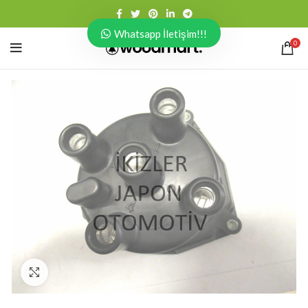
Whatsapp İletişim!!!
0
Click to enlarge