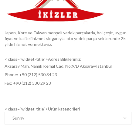
Japon, Kore ve Taiwan menşeli yedek parçalarda, bol çeşit, uygun
fiyat ve kaliteli hizmet sloganıyla, oto yedek parça sektöründe 25
yıldır hizmet vermekteyiz.
< class="widget-title">Adres Bilgilerimiz:
Aksaray Mah. Namık Kemal Cad. No:9/D Aksaray/İstanbul
Phone: +9
0 (212) 530 34 23
Fax: +9
0 (212) 530 29 23
< class="widget-title">Ürün kategorileri