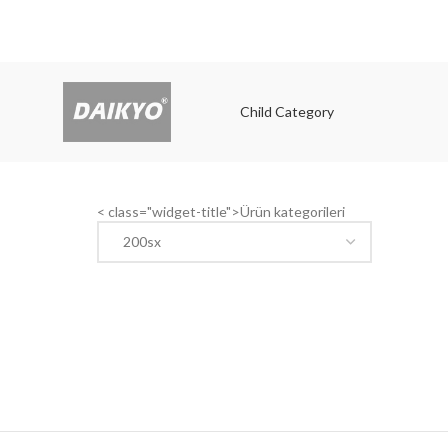
Child Category
Child
< class="widget-title">Ürün kategorileri