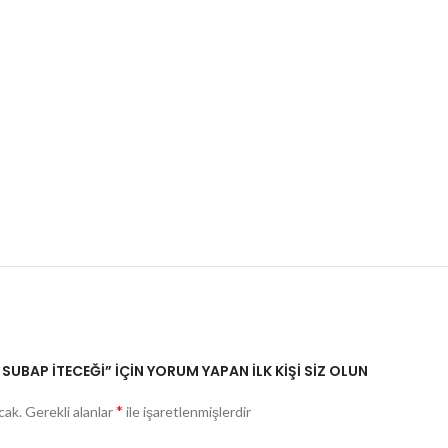
SUBAP İTECEĞİ” IÇIN YORUM YAPAN ILK KIŞI SIZ OLUN
*
cak.
Gerekli alanlar
ile işaretlenmişlerdir