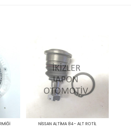
RMİĞİ
NİSSAN ALTİMA 84- ALT ROTİL
Nİ