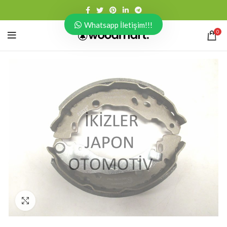
Whatsapp İletişim!!!
0
Click to enlarge