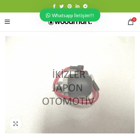
Whatsapp İletişim!!!
0
Click to enlarge