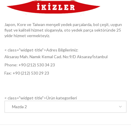
Japon, Kore ve Taiwan menşeli yedek parçalarda, bol çeşit, uygun
fiyat ve kaliteli hizmet sloganıyla, oto yedek parça sektöründe 25
yıldır hizmet vermekteyiz.
< class="widget-title">Adres Bilgilerimiz:
Aksaray Mah. Namık Kemal Cad. No:9/D Aksaray/İstanbul
Phone: +9
0 (212) 530 34 23
Fax: +9
0 (212) 530 29 23
< class="widget-title">Ürün kategorileri