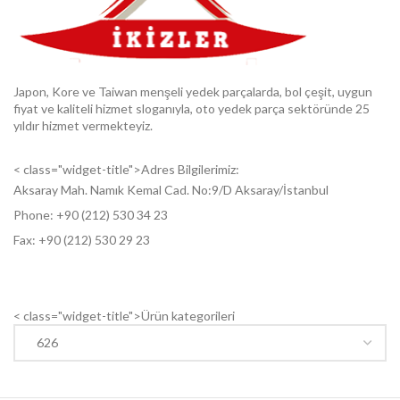
Japon, Kore ve Taiwan menşeli yedek parçalarda, bol çeşit, uygun
fiyat ve kaliteli hizmet sloganıyla, oto yedek parça sektöründe 25
yıldır hizmet vermekteyiz.
< class="widget-title">Adres Bilgilerimiz:
Aksaray Mah. Namık Kemal Cad. No:9/D Aksaray/İstanbul
Phone: +9
0 (212) 530 34 23
Fax: +9
0 (212) 530 29 23
< class="widget-title">Ürün kategorileri