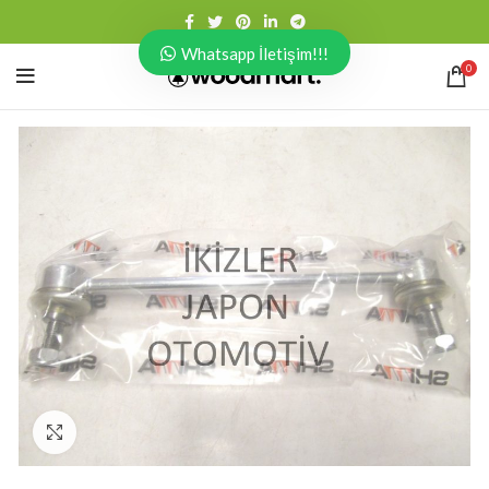
Whatsapp İletişim!!!
0
Click to enlarge