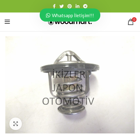
Whatsapp İletişim!!!
0
Click to enlarge