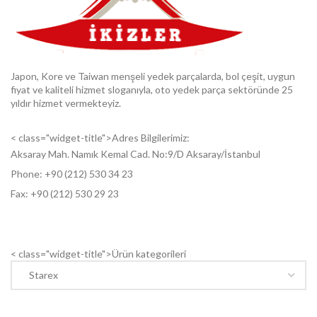
Japon, Kore ve Taiwan menşeli yedek parçalarda, bol çeşit, uygun
fiyat ve kaliteli hizmet sloganıyla, oto yedek parça sektöründe 25
yıldır hizmet vermekteyiz.
< class="widget-title">Adres Bilgilerimiz:
Aksaray Mah. Namık Kemal Cad. No:9/D Aksaray/İstanbul
Phone: +9
0 (212) 530 34 23
Fax: +9
0 (212) 530 29 23
< class="widget-title">Ürün kategorileri