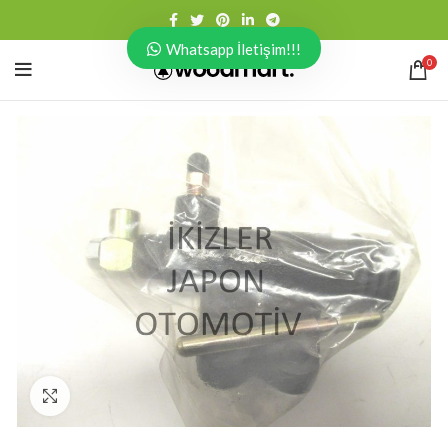
Whatsapp İletişim!!!
0
Click to enlarge