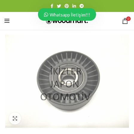
Whatsapp İletişim!!!
0
Click to enlarge