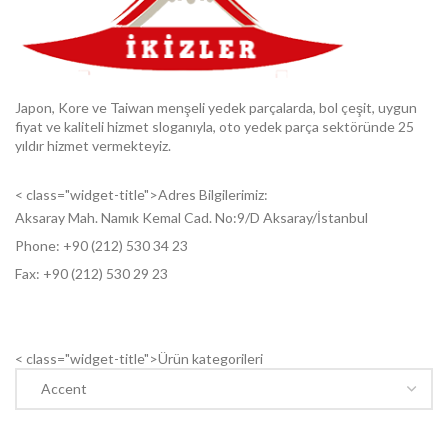
Japon, Kore ve Taiwan menşeli yedek parçalarda, bol çeşit, uygun
fiyat ve kaliteli hizmet sloganıyla, oto yedek parça sektöründe 25
yıldır hizmet vermekteyiz.
< class="widget-title">Adres Bilgilerimiz:
Aksaray Mah. Namık Kemal Cad. No:9/D Aksaray/İstanbul
Phone: +9
0 (212) 530 34 23
Fax: +9
0 (212) 530 29 23
< class="widget-title">Ürün kategorileri