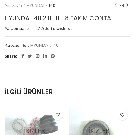
Ana Sayfa
HYUNDAI
i40
HYUNDAİ İ40 2.0L 11-18 TAKIM CONTA
Compare
Add to wishlist
Kategoriler:
HYUNDAI
,
i40
Share
İLGILI ÜRÜNLER