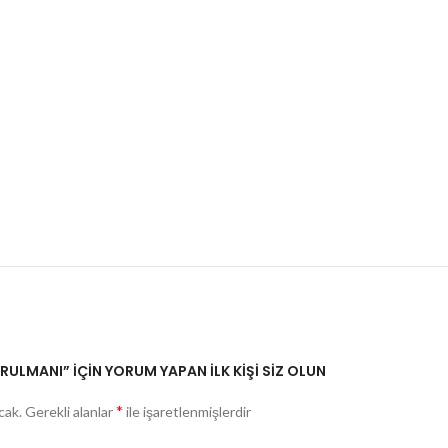
RULMANI” IÇIN YORUM YAPAN ILK KIŞI SIZ OLUN
*
cak.
Gerekli alanlar
ile işaretlenmişlerdir