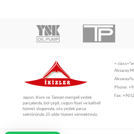
< class="wi
Aksaray M
Aksaray/İs
Phone: +9
Fax: +9
0 (
Japon, Kore ve Taiwan menşeli yedek
parçalarda, bol çeşit, uygun fiyat ve kaliteli
hizmet sloganıyla, oto yedek parça
sektöründe 25 yıldır hizmet vermekteyiz.