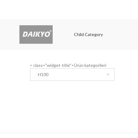
Child Category
Child
< class="widget-title">Ürün kategorileri