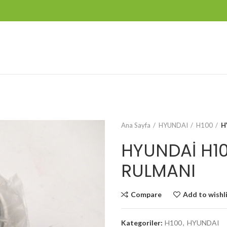
Ana Sayfa
HYUNDAI
H100
H
HYUNDAİ H10
RULMANI
Compare
Add to wishl
Kategoriler:
H100
,
HYUNDAI