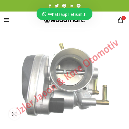
Whatsapp İletişim!!!
0
Click to enlarge