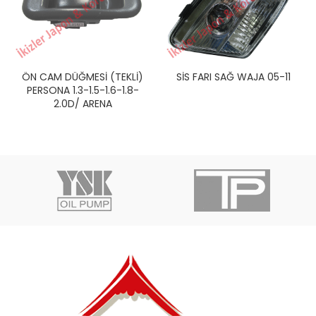
ÖN CAM DÜĞMESİ (TEKLİ)
SİS FARI SAĞ WAJA 05-11
PERSONA 1.3-1.5-1.6-1.8-
2.0D/ ARENA