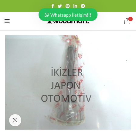
Whatsapp İletişim!!!
0
Click to enlarge