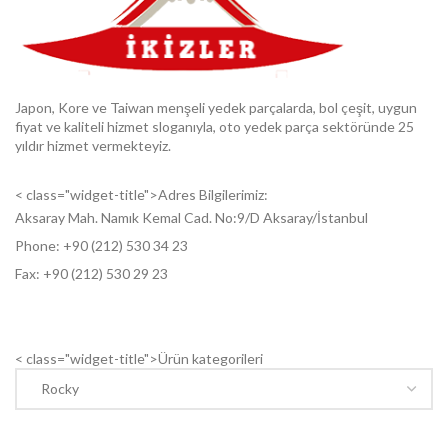
Japon, Kore ve Taiwan menşeli yedek parçalarda, bol çeşit, uygun
fiyat ve kaliteli hizmet sloganıyla, oto yedek parça sektöründe 25
yıldır hizmet vermekteyiz.
< class="widget-title">Adres Bilgilerimiz:
Aksaray Mah. Namık Kemal Cad. No:9/D Aksaray/İstanbul
Phone: +9
0 (212) 530 34 23
Fax: +9
0 (212) 530 29 23
< class="widget-title">Ürün kategorileri