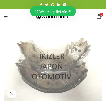
Whatsapp İletişim!!!
0
Click to enlarge