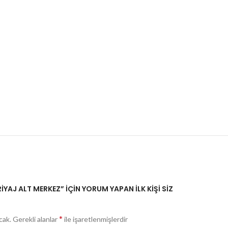
YAJ ALT MERKEZ” IÇIN YORUM YAPAN ILK KIŞI SIZ
*
cak.
Gerekli alanlar
ile işaretlenmişlerdir