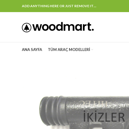
ADD ANYTHING HERE OR JUST REMOVE IT…
ANA SAYFA
TÜM ARAÇ MODELLERI