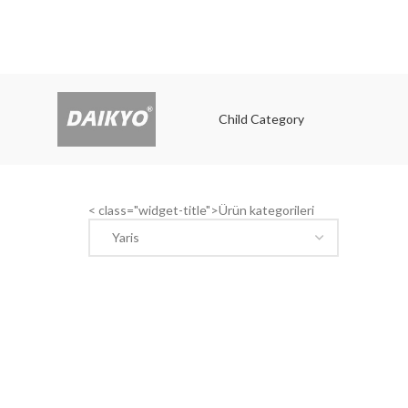
Child Category
Child
< class="widget-title">Ürün kategorileri