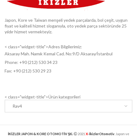
Japon, Kore ve Taiwan menşeli yedek parçalarda, bol çeşit, uygun
fiyat ve kaliteli hizmet sloganıyla, oto yedek parça sektöründe 25
yıldır hizmet vermekteyiz.
< class="widget-title">Adres Bilgilerimiz:
Aksaray Mah. Namık Kemal Cad. No:9/D Aksaray/İstanbul
Phone: +9
0 (212) 530 34 23
Fax: +9
0 (212) 530 29 23
< class="widget-title">Ürün kategorileri
X
İKİZLER JAPON & KORE OTOMOTİV Şti.
2021
-İkizlerOtomotiv
. Japon ve