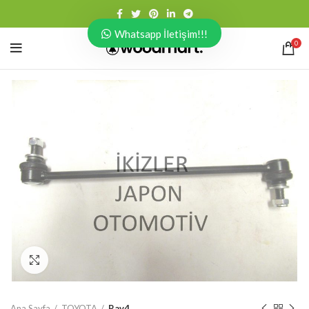
Whatsapp İletişim!!!
0
Click to enlarge
Ana Sayfa
TOYOTA
Rav4