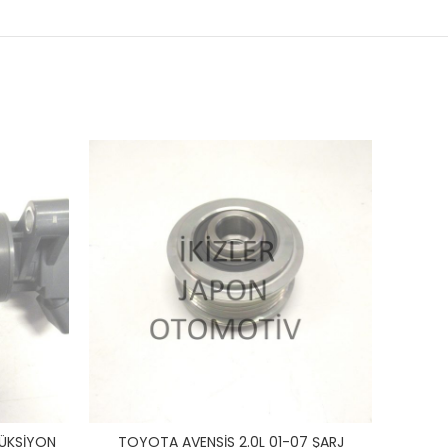
DÜKSİYON
TOYOTA AVENSİS 2.0L 01-07 ŞARJ
TOY