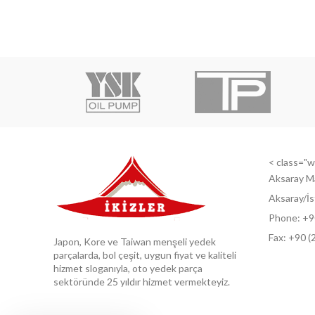
< class="wi
Aksaray M
Aksaray/İs
Phone: +9
Fax: +9
0 (
Japon, Kore ve Taiwan menşeli yedek
parçalarda, bol çeşit, uygun fiyat ve kaliteli
hizmet sloganıyla, oto yedek parça
sektöründe 25 yıldır hizmet vermekteyiz.