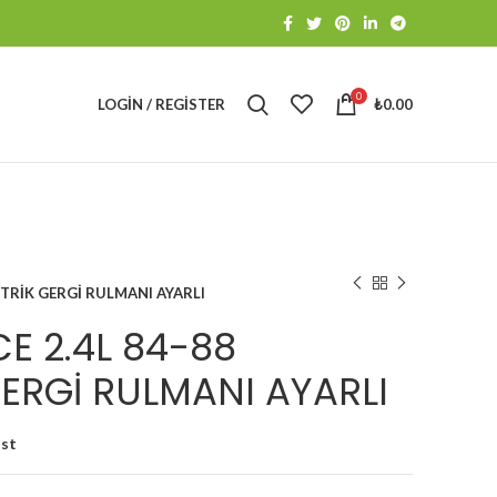
0
LOGIN / REGISTER
₺
0.00
NTRİK GERGİ RULMANI AYARLI
E 2.4L 84-88
ERGİ RULMANI AYARLI
ist