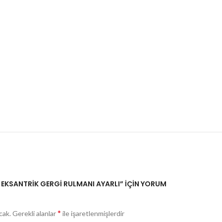
 EKSANTRİK GERGİ RULMANI AYARLI” IÇIN YORUM
*
cak.
Gerekli alanlar
ile işaretlenmişlerdir