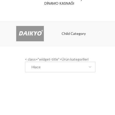
DİNAMO KASNAĞI
Child Category
Child
< class="widget-title">Ürün kategorileri