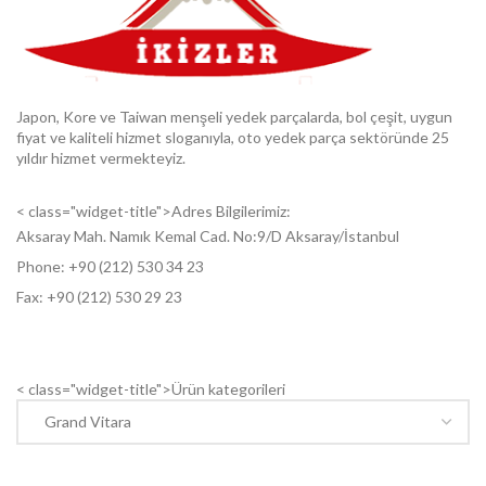
Japon, Kore ve Taiwan menşeli yedek parçalarda, bol çeşit, uygun
fiyat ve kaliteli hizmet sloganıyla, oto yedek parça sektöründe 25
yıldır hizmet vermekteyiz.
< class="widget-title">Adres Bilgilerimiz:
Aksaray Mah. Namık Kemal Cad. No:9/D Aksaray/İstanbul
Phone: +9
0 (212) 530 34 23
Fax: +9
0 (212) 530 29 23
< class="widget-title">Ürün kategorileri