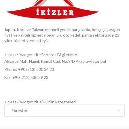
Japon, Kore ve Taiwan menşeli yedek parçalarda, bol çeşit, uygun
fiyat ve kaliteli hizmet sloganıyla, oto yedek parça sektöründe 25
yıldır hizmet vermekteyiz.
< class="widget-title">Adres Bilgilerimiz:
Aksaray Mah. Namık Kemal Cad. No:9/D Aksaray/İstanbul
Phone: +9
0 (212) 530 34 23
Fax: +9
0 (212) 530 29 23
< class="widget-title">Ürün kategorileri