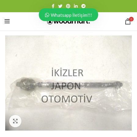
Whatsapp İletişim!!!
0
Click to enlarge