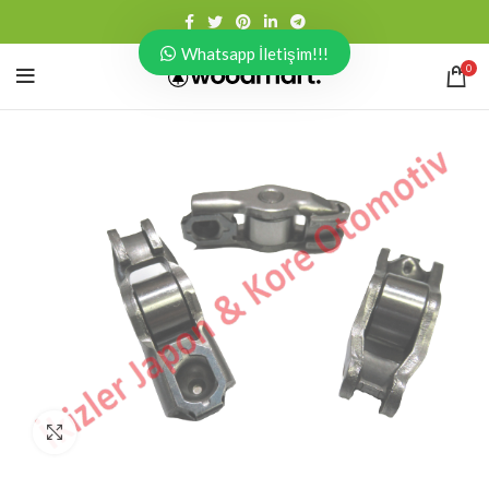
Whatsapp İletişim!!!
0
Click to enlarge