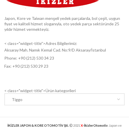
Japon, Kore ve Taiwan menşeli yedek parçalarda, bol çeşit, uygun
fiyat ve kaliteli hizmet sloganıyla, oto yedek parça sektöründe 25
yıldır hizmet vermekteyiz.
< class="widget-title">Adres Bilgilerimiz:
Aksaray Mah. Namık Kemal Cad. No:9/D Aksaray/İstanbul
Phone: +9
0 (212) 530 34 23
Fax: +9
0 (212) 530 29 23
< class="widget-title">Ürün kategorileri
X
İKİZLER JAPON & KORE OTOMOTİV Şti.
2021
-İkizlerOtomotiv
. Japon ve