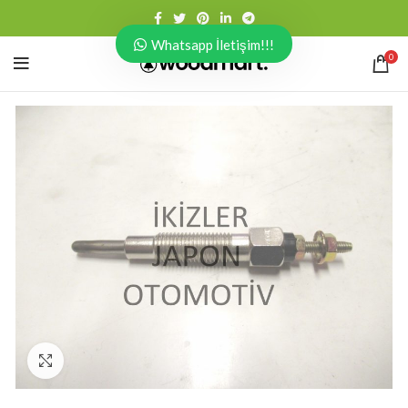
Whatsapp İletişim!!!
0
Click to enlarge