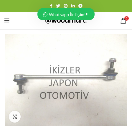
Whatsapp İletişim!!!
0
Click to enlarge