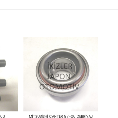
-00
MİTSUBİSHİ CANTER 97-06 DEBRİYAJ
MİTS