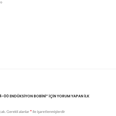
ro
94-00 ENDÜKSİYON BOBİNİ” IÇIN YORUM YAPAN ILK
*
cak.
Gerekli alanlar
ile işaretlenmişlerdir