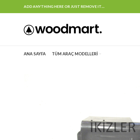
ADD ANYTHING HERE OR JUST REMOVE IT…
ANA SAYFA
TÜM ARAÇ MODELLERI