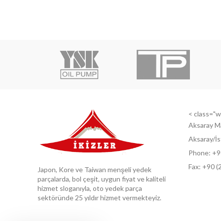
< class="wi
Aksaray M
Aksaray/İs
Phone: +9
Fax: +9
0 (
Japon, Kore ve Taiwan menşeli yedek
parçalarda, bol çeşit, uygun fiyat ve kaliteli
hizmet sloganıyla, oto yedek parça
sektöründe 25 yıldır hizmet vermekteyiz.