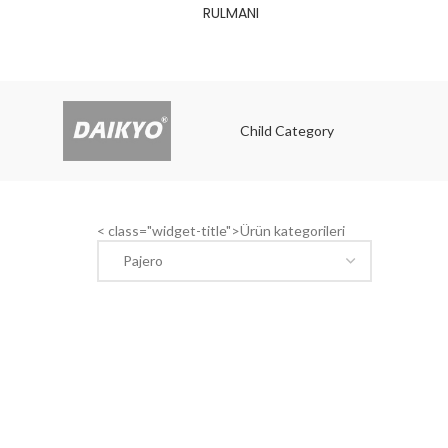
RULMANI
Child Category
Child
< class="widget-title">Ürün kategorileri