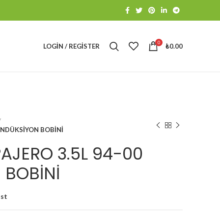
0
LOGIN / REGISTER
₺
0.00
 ENDÜKSİYON BOBİNİ
PAJERO 3.5L 94-00
 BOBİNİ
ist