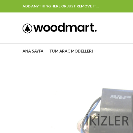
ADD ANYTHING HERE OR JUST REMOVE IT…
ANA SAYFA
TÜM ARAÇ MODELLERI