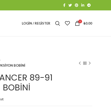
0
LOGIN / REGISTER
₺
0.00
ÜKSİYON BOBİNİ
LANCER 89-91
 BOBİNİ
ist