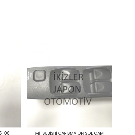
95-06
MİTSUBİSHİ CARİSMA ÖN SOL CAM
MİTSU