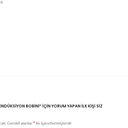
HI
ENDÜKSİYON BOBİNİ” IÇIN YORUM YAPAN ILK KIŞI SIZ
*
cak.
Gerekli alanlar
ile işaretlenmişlerdir