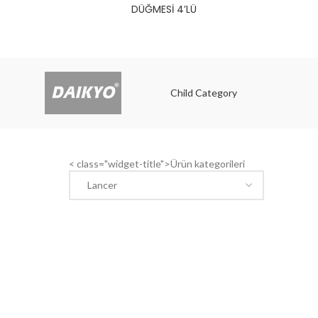
DÜĞMESİ 4’LÜ
Child Category
Child
< class="widget-title">Ürün kategorileri