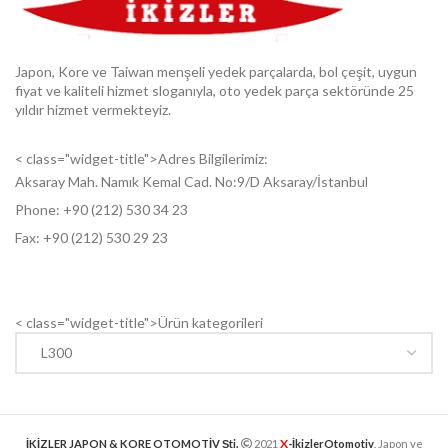
Japon, Kore ve Taiwan menşeli yedek parçalarda, bol çeşit, uygun
fiyat ve kaliteli hizmet sloganıyla, oto yedek parça sektöründe 25
yıldır hizmet vermekteyiz.
< class="widget-title">Adres Bilgilerimiz:
Aksaray Mah. Namık Kemal Cad. No:9/D Aksaray/İstanbul
Phone: +9
0 (212) 530 34 23
Fax: +9
0 (212) 530 29 23
< class="widget-title">Ürün kategorileri
X
İKİZLER JAPON & KORE OTOMOTİV Şti.
2021
-İkizlerOtomotiv
. Japon ve