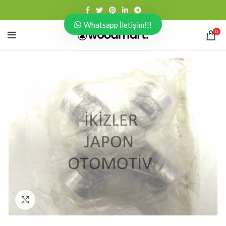
Whatsapp İletişim!!!
0
Click to enlarge