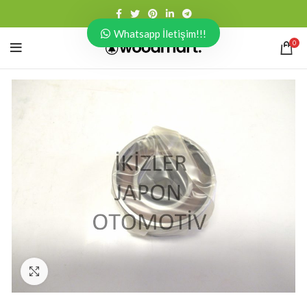
Whatsapp İletişim!!!
0
Click to enlarge