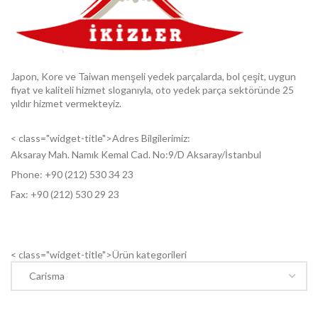
Japon, Kore ve Taiwan menşeli yedek parçalarda, bol çeşit, uygun
fiyat ve kaliteli hizmet sloganıyla, oto yedek parça sektöründe 25
yıldır hizmet vermekteyiz.
< class="widget-title">Adres Bilgilerimiz:
Aksaray Mah. Namık Kemal Cad. No:9/D Aksaray/İstanbul
Phone: +9
0 (212) 530 34 23
Fax: +9
0 (212) 530 29 23
< class="widget-title">Ürün kategorileri