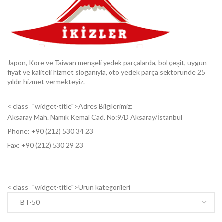
Japon, Kore ve Taiwan menşeli yedek parçalarda, bol çeşit, uygun
fiyat ve kaliteli hizmet sloganıyla, oto yedek parça sektöründe 25
yıldır hizmet vermekteyiz.
< class="widget-title">Adres Bilgilerimiz:
Aksaray Mah. Namık Kemal Cad. No:9/D Aksaray/İstanbul
Phone: +9
0 (212) 530 34 23
Fax: +9
0 (212) 530 29 23
< class="widget-title">Ürün kategorileri