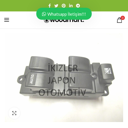
Whatsapp İletişim!!!
0
Click to enlarge