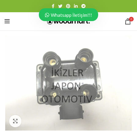
Whatsapp İletişim!!!
0
Click to enlarge