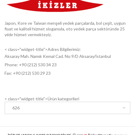
Japon, Kore ve Taiwan menşeli yedek parçalarda, bol çeşit, uygun
fiyat ve kaliteli hizmet sloganıyla, oto yedek parça sektöründe 25
yıldır hizmet vermekteyiz.
< class="widget-title">Adres Bilgilerimiz:
Aksaray Mah. Namık Kemal Cad. No:9/D Aksaray/İstanbul
Phone: +9
0 (212) 530 34 23
Fax: +9
0 (212) 530 29 23
< class="widget-title">Ürün kategorileri