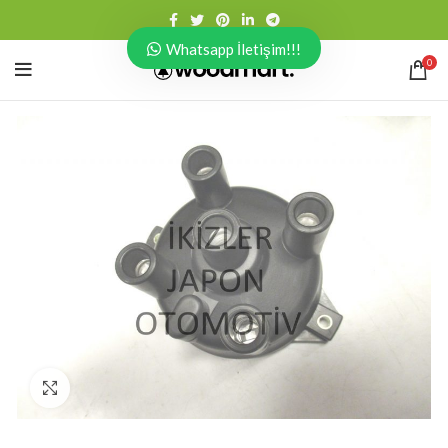
Whatsapp İletişim!!!
0
Click to enlarge