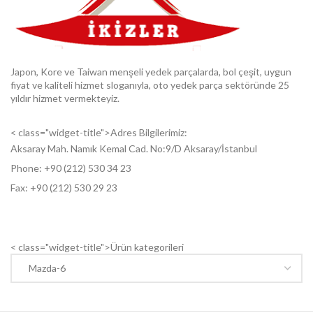
Japon, Kore ve Taiwan menşeli yedek parçalarda, bol çeşit, uygun
fiyat ve kaliteli hizmet sloganıyla, oto yedek parça sektöründe 25
yıldır hizmet vermekteyiz.
< class="widget-title">Adres Bilgilerimiz:
Aksaray Mah. Namık Kemal Cad. No:9/D Aksaray/İstanbul
Phone: +9
0 (212) 530 34 23
Fax: +9
0 (212) 530 29 23
< class="widget-title">Ürün kategorileri