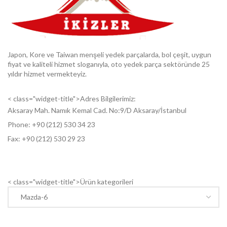
Japon, Kore ve Taiwan menşeli yedek parçalarda, bol çeşit, uygun
fiyat ve kaliteli hizmet sloganıyla, oto yedek parça sektöründe 25
yıldır hizmet vermekteyiz.
< class="widget-title">Adres Bilgilerimiz:
Aksaray Mah. Namık Kemal Cad. No:9/D Aksaray/İstanbul
Phone: +9
0 (212) 530 34 23
Fax: +9
0 (212) 530 29 23
< class="widget-title">Ürün kategorileri