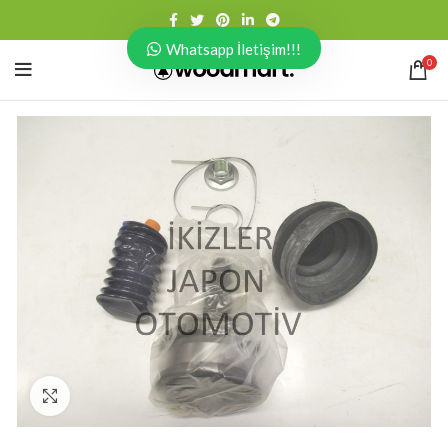
Whatsapp İletişim!!!
0
Click to enlarge