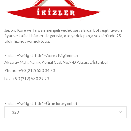
Japon, Kore ve Taiwan menşeli yedek parçalarda, bol çeşit, uygun
fiyat ve kaliteli hizmet sloganıyla, oto yedek parça sektöründe 25
yıldır hizmet vermekteyiz.
< class="widget-title">Adres Bilgilerimiz:
Aksaray Mah. Namık Kemal Cad. No:9/D Aksaray/İstanbul
Phone: +9
0 (212) 530 34 23
Fax: +9
0 (212) 530 29 23
< class="widget-title">Ürün kategorileri