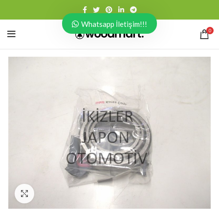
Whatsapp İletişim!!!
0
Click to enlarge