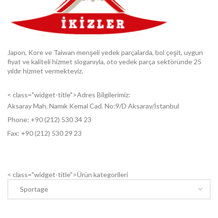
Japon, Kore ve Taiwan menşeli yedek parçalarda, bol çeşit, uygun
fiyat ve kaliteli hizmet sloganıyla, oto yedek parça sektöründe 25
yıldır hizmet vermekteyiz.
< class="widget-title">Adres Bilgilerimiz:
Aksaray Mah. Namık Kemal Cad. No:9/D Aksaray/İstanbul
Phone: +9
0 (212) 530 34 23
Fax: +9
0 (212) 530 29 23
< class="widget-title">Ürün kategorileri