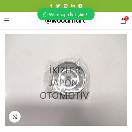
Whatsapp İletişim!!!
0
Click to enlarge