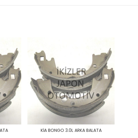
LATA
KİA BONGO 3.0L ARKA BALATA
Kİ