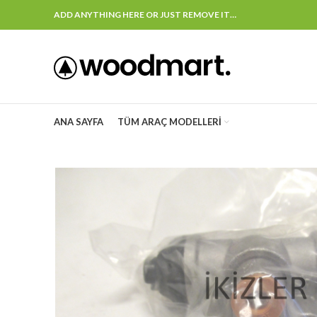
ADD ANYTHING HERE OR JUST REMOVE IT…
ANA SAYFA
TÜM ARAÇ MODELLERI