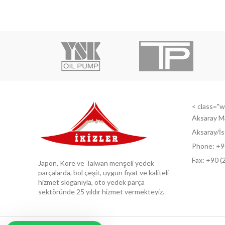
< class="wi
Aksaray M
Aksaray/İs
Phone: +9
Fax: +9
0 (
Japon, Kore ve Taiwan menşeli yedek
parçalarda, bol çeşit, uygun fiyat ve kaliteli
hizmet sloganıyla, oto yedek parça
sektöründe 25 yıldır hizmet vermekteyiz.