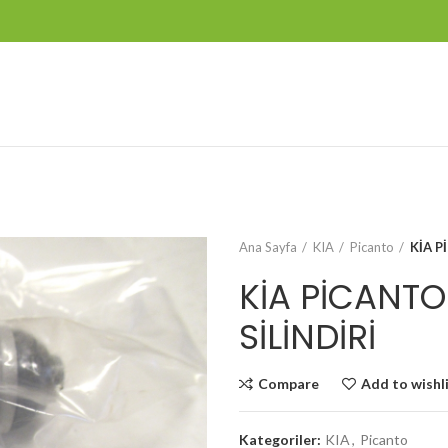
Ana Sayfa
KIA
Picanto
KİA P
KİA PİCANTO
SİLİNDİRİ
Compare
Add to wishl
Kategoriler:
KIA
,
Picanto