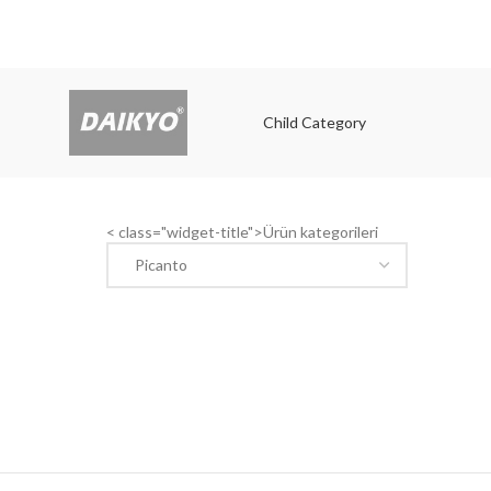
Child Category
Child
< class="widget-title">Ürün kategorileri