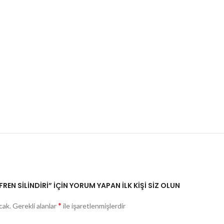
REN SİLİNDİRİ” IÇIN YORUM YAPAN ILK KIŞI SIZ OLUN
*
cak.
Gerekli alanlar
ile işaretlenmişlerdir