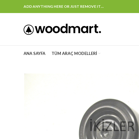
ADD ANYTHING HERE OR JUST REMOVE IT…
ANA SAYFA
TÜM ARAÇ MODELLERI