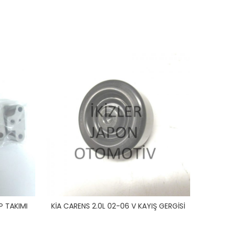
P TAKIMI
KİA CARENS 2.0L 02-06 V KAYIŞ GERGİSİ
KİA 