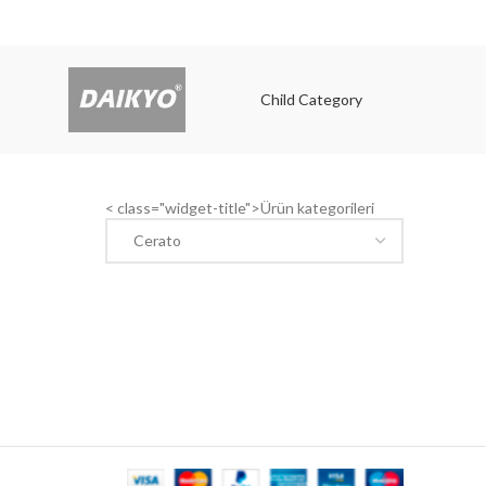
Child Category
Child
< class="widget-title">Ürün kategorileri