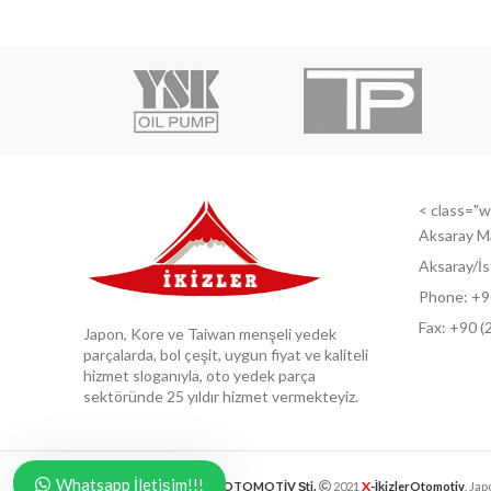
< class="wi
Aksaray M
Aksaray/İs
Phone: +9
Fax: +9
0 (
Japon, Kore ve Taiwan menşeli yedek
parçalarda, bol çeşit, uygun fiyat ve kaliteli
hizmet sloganıyla, oto yedek parça
sektöründe 25 yıldır hizmet vermekteyiz.
Whatsapp İletişim!!!
X
İKİZLER JAPON & KORE OTOMOTİV Şti.
2021
-İkizlerOtomotiv
. Ja