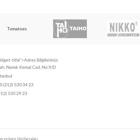
Tomatoes
dget-title">Adres Bilgilerimiz:
ah. Namık Kemal Cad. No:9/D
tanbul
0 (212) 530 34 23
212) 530 29 23
pon ve Kore Oto Parçaları