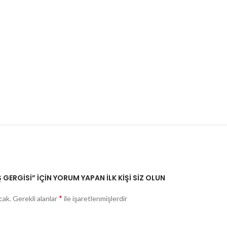
 GERGİSİ” IÇIN YORUM YAPAN ILK KIŞI SIZ OLUN
*
cak.
Gerekli alanlar
ile işaretlenmişlerdir