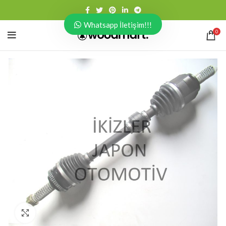
Whatsapp İletişim!!!
0
Click to enlarge