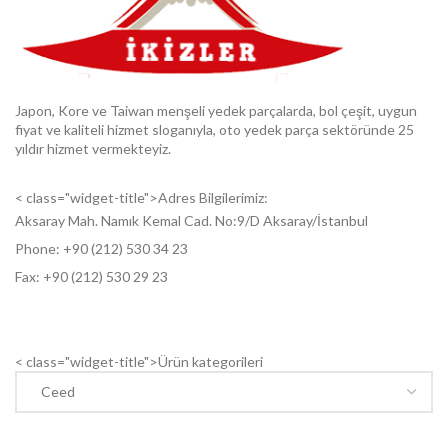
Japon, Kore ve Taiwan menşeli yedek parçalarda, bol çeşit, uygun
fiyat ve kaliteli hizmet sloganıyla, oto yedek parça sektöründe 25
yıldır hizmet vermekteyiz.
< class="widget-title">Adres Bilgilerimiz:
Aksaray Mah. Namık Kemal Cad. No:9/D Aksaray/İstanbul
Phone: +9
0 (212) 530 34 23
Fax: +9
0 (212) 530 29 23
< class="widget-title">Ürün kategorileri